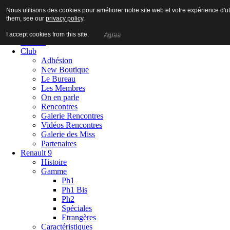
Nous utilisons des cookies pour améliorer notre site web et votre expérience d'ut
them, see our
privacy policy
.
I accept cookies from this site.
Agree
Accueil
Club
Adhésion
New Boutique
Le Bureau
Les Membres
On en parle
Rencontres
Galerie Rencontres
Vidéos Rencontres
Galerie des Miss
Partenaires
Renault 9
Histoire
Gamme
Ph1
Ph1 Bis
Ph2
Spéciales
Etrangères
Caractéristiques