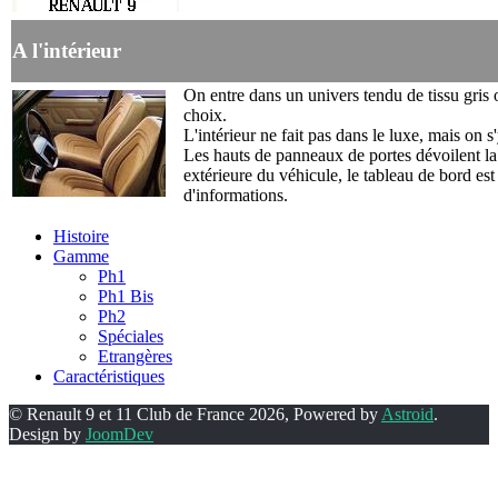
A l'intérieur
On entre dans un univers tendu de tissu gris 
choix.
L'intérieur ne fait pas dans le luxe, mais on s
Les hauts de panneaux de portes dévoilent la
extérieure du véhicule, le tableau de bord est
d'informations.
Histoire
Gamme
Ph1
Ph1 Bis
Ph2
Spéciales
Etrangères
Caractéristiques
© Renault 9 et 11 Club de France 2026, Powered by
Astroid
.
Design by
JoomDev