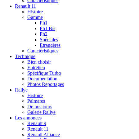
Caractéristiques
Renault 11
Histoire
Gamme
Ph1
Ph1 Bis
Ph2
Spéciales
Etrangères
Caractéristiques
Technique
Bien choisir
Entretien
Spécifique Turbo
Documentation
Photos Reportages
Rallye
Histoire
Palmares
De nos jours
Galerie Rallye
Les annonces
Renault 9
Renault 11
Renault Alliance