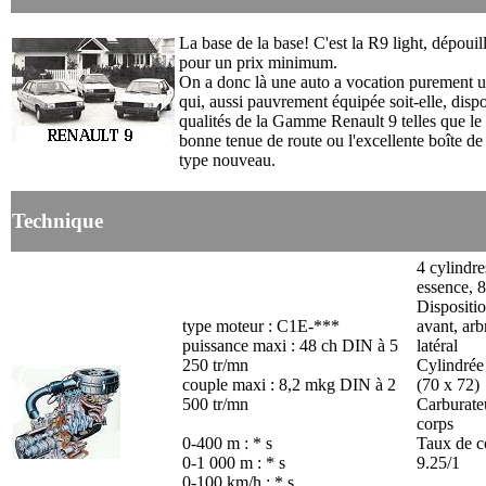
La base de la base! C'est la R9 light, dépouil
pour un prix minimum.
On a donc là une auto a vocation purement uti
qui, aussi pauvrement équipée soit-elle, disp
qualités de la Gamme Renault 9 telles que le 
bonne tenue de route ou l'excellente boîte de
type nouveau.
Technique
4 cylindre
essence, 8
Dispositio
type moteur : C1E-***
avant, arb
puissance maxi : 48 ch DIN à 5
latéral
250 tr/mn
Cylindrée
couple maxi : 8,2 mkg DIN à 2
(70 x 72)
500 tr/mn
Carburate
corps
0-400 m : * s
Taux de c
0-1 000 m : * s
9.25/1
0-100 km/h : * s