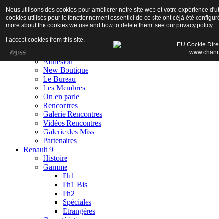
Nous utilisons des cookies pour améliorer notre site web et votre expérience d'uti
cookies utilisés pour le fonctionnement essentiel de ce site ont déjà été configuré
more about the cookies we use and how to delete them, see our
privacy policy
.
I accept cookies from this site.
Accueil
Agree
Club
Adhésion
New Boutique
Le Bureau
Les Membres
On en parle
Rencontres
Galerie Rencontres
Vidéos Rencontres
Galerie des Miss
Partenaires
Renault 9
Histoire
Gamme
Ph1
Ph1 Bis
Ph2
Spéciales
Etrangères