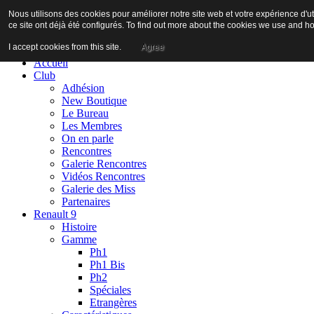
Nous utilisons des cookies pour améliorer notre site web et votre expérience d'ut
ce site ont déjà été configurés. To find out more about the cookies we use and h
I accept cookies from this site.
Agree
Accueil
Club
Adhésion
New Boutique
Le Bureau
Les Membres
On en parle
Rencontres
Galerie Rencontres
Vidéos Rencontres
Galerie des Miss
Partenaires
Renault 9
Histoire
Gamme
Ph1
Ph1 Bis
Ph2
Spéciales
Etrangères