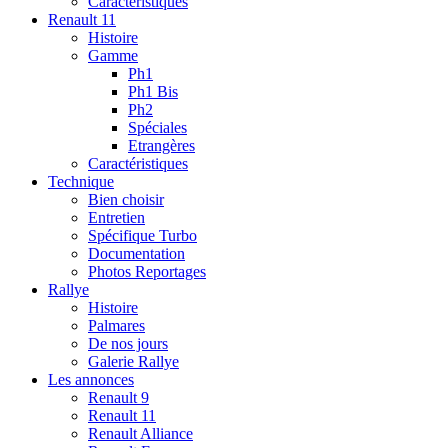
Caractéristiques
Renault 11
Histoire
Gamme
Ph1
Ph1 Bis
Ph2
Spéciales
Etrangères
Caractéristiques
Technique
Bien choisir
Entretien
Spécifique Turbo
Documentation
Photos Reportages
Rallye
Histoire
Palmares
De nos jours
Galerie Rallye
Les annonces
Renault 9
Renault 11
Renault Alliance