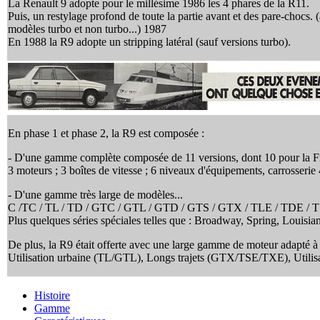
La Renault 9 adopte pour le millésime 1986 les 4 phares de la R11.
Puis, un restylage profond de toute la partie avant et des pare-chocs. 
modèles turbo et non turbo...) 1987
En 1988 la R9 adopte un stripping latéral (sauf versions turbo).
En phase 1
et phase 2, la R9 est composée :
- D'une gamme complète composée de 11 versions, dont 10 pour la F
3 moteurs ; 3 boîtes de vitesse ; 6 niveaux d'équipements, carrosserie 
- D'une gamme très large de modèles...
C /TC / TL / TD / GTC / GTL / GTD / GTS / GTX / TLE / TDE / T
Plus quelques séries spéciales telles que : Broadway, Spring, Louisian
De plus, la R9 était offerte avec une large gamme de moteur adapté à u
Utilisation urbaine (TL/GTL), Longs trajets (GTX/TSE/TXE), Utilisa
Histoire
Gamme