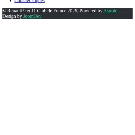
Caractéristiques
© Renault 9 et 11 Club de France 2026, Powered by
Astroid
.
Design by
JoomDev