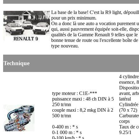
La base de la base! C'est la R9 light, dépouil
pour un prix minimum.
On a donc là une auto a vocation purement uti
qui, aussi pauvrement équipée soit-elle, disp
qualités de la Gamme Renault 9 telles que le 
bonne tenue de route ou l'excellente boîte de
type nouveau.
Technique
4 cylindre
essence, 8
Dispositio
type moteur : C1E-***
avant, arb
puissance maxi : 48 ch DIN à 5
latéral
250 tr/mn
Cylindrée
couple maxi : 8,2 mkg DIN à 2
(70 x 72)
500 tr/mn
Carburate
corps
0-400 m : * s
Taux de c
0-1 000 m : * s
9.25/1
0-100 km/h : * s