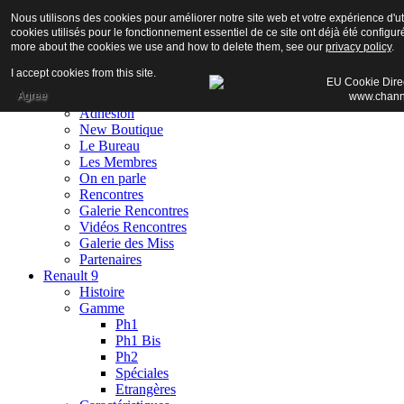
Nous utilisons des cookies pour améliorer notre site web et votre expérience d'uti
cookies utilisés pour le fonctionnement essentiel de ce site ont déjà été configuré
more about the cookies we use and how to delete them, see our
privacy policy
.
I accept cookies from this site.
Accueil
Agree
Club
Adhésion
New Boutique
Le Bureau
Les Membres
On en parle
Rencontres
Galerie Rencontres
Vidéos Rencontres
Galerie des Miss
Partenaires
Renault 9
Histoire
Gamme
Ph1
Ph1 Bis
Ph2
Spéciales
Etrangères