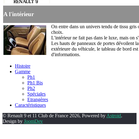
A l'intérieur
On entre dans un univers tendu de tissu gris 
choix.
L'intérieur ne fait pas dans le luxe, mais on s
Les hauts de panneaux de portes dévoilent la
extérieure du véhicule, le tableau de bord est
d'informations.
Histoire
Gamme
Ph1
Ph1 Bis
Ph2
Spéciales
Etrangères
Caractéristiques
© Renault 9 et 11 Club de France 2026, Powered by
Astroid
.
Design by
JoomDev