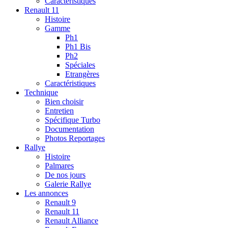
Caractéristiques
Renault 11
Histoire
Gamme
Ph1
Ph1 Bis
Ph2
Spéciales
Etrangères
Caractéristiques
Technique
Bien choisir
Entretien
Spécifique Turbo
Documentation
Photos Reportages
Rallye
Histoire
Palmares
De nos jours
Galerie Rallye
Les annonces
Renault 9
Renault 11
Renault Alliance