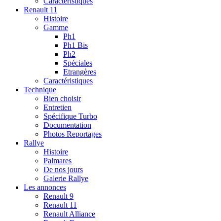
Caractéristiques
Renault 11
Histoire
Gamme
Ph1
Ph1 Bis
Ph2
Spéciales
Etrangères
Caractéristiques
Technique
Bien choisir
Entretien
Spécifique Turbo
Documentation
Photos Reportages
Rallye
Histoire
Palmares
De nos jours
Galerie Rallye
Les annonces
Renault 9
Renault 11
Renault Alliance