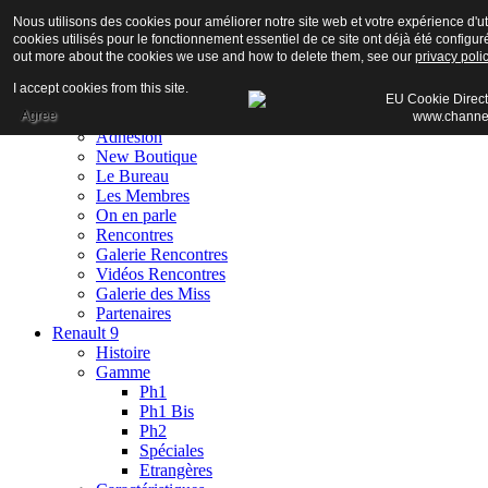
Nous utilisons des cookies pour améliorer notre site web et votre expérience d'uti
cookies utilisés pour le fonctionnement essentiel de ce site ont déjà été configuré
out more about the cookies we use and how to delete them, see our
privacy poli
I accept cookies from this site.
Accueil
Agree
Club
Adhésion
New Boutique
Le Bureau
Les Membres
On en parle
Rencontres
Galerie Rencontres
Vidéos Rencontres
Galerie des Miss
Partenaires
Renault 9
Histoire
Gamme
Ph1
Ph1 Bis
Ph2
Spéciales
Etrangères