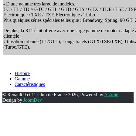
- D'une gamme très large de modèles...
TC / TL / TD // GTC / GTL / GTD / GTS / GTX / TDE / TSE / TS
Electronique / TXE / TXE Electronique / Turbo.
Plus quelques séries spéciales telles que : Broadway, Spring, 90 GT, 
De plus, la R11 était offerte avec une large gamme de moteur adapté 
clientèle :
Utilisation urbaine (TL/GTL), Longs trajets (GTX/TSE/TXE), Utilisa
(Turbo/GTE).
Histoire
Gamme
Caractéristiques
© Renault 9 et 11 Club de France 2026, Powered by
Astroid
.
Design by
JoomDev