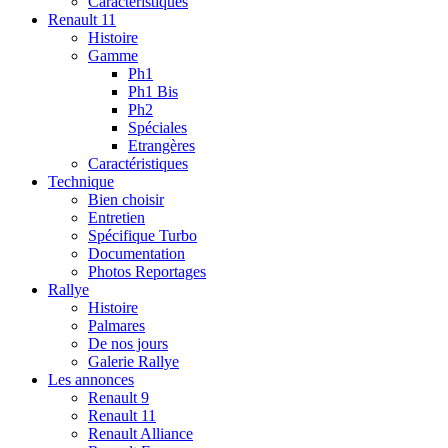
Caractéristiques
Renault 11
Histoire
Gamme
Ph1
Ph1 Bis
Ph2
Spéciales
Etrangères
Caractéristiques
Technique
Bien choisir
Entretien
Spécifique Turbo
Documentation
Photos Reportages
Rallye
Histoire
Palmares
De nos jours
Galerie Rallye
Les annonces
Renault 9
Renault 11
Renault Alliance