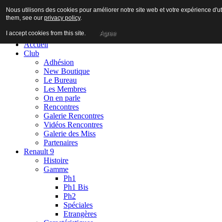
Nous utilisons des cookies pour améliorer notre site web et votre expérience d'ut
them, see our
privacy policy
.
I accept cookies from this site.
Agree
Accueil
Club
Adhésion
New Boutique
Le Bureau
Les Membres
On en parle
Rencontres
Galerie Rencontres
Vidéos Rencontres
Galerie des Miss
Partenaires
Renault 9
Histoire
Gamme
Ph1
Ph1 Bis
Ph2
Spéciales
Etrangères