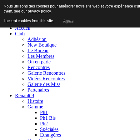
Nous utilisons des cookies pour améliorer notre site web et votre expérience d'ut
them, see our
privacy policy
.
I accept cookies from this site.
Agree
Accueil
Club
Adhésion
New Boutique
Le Bureau
Les Membres
On en parle
Rencontres
Galerie Rencontres
Vidéos Rencontres
Galerie des Miss
Partenaires
Renault 9
Histoire
Gamme
Ph1
Ph1 Bis
Ph2
Spéciales
Etrangères