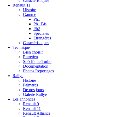
Caractéristiques
Renault 11
Histoire
Gamme
Ph1
Ph1 Bis
Ph2
Spéciales
Etrangères
Caractéristiques
Technique
Bien choisir
Entretien
Spécifique Turbo
Documentation
Photos Reportages
Rallye
Histoire
Palmares
De nos jours
Galerie Rallye
Les annonces
Renault 9
Renault 11
Renault Alliance