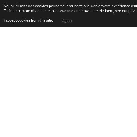
Nous utilisons des cookies pour améliorer notre site web et votre expérience d'uti
To find out more about the cookies we use and how to delete them, see our
priva
I accept cookies from this site.
Agree