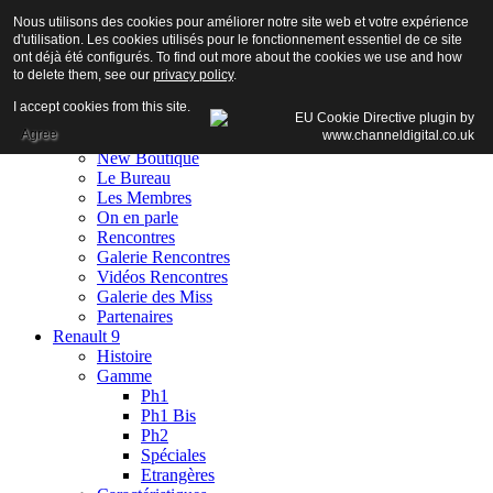
Nous utilisons des cookies pour améliorer notre site web et votre expérience
d'utilisation. Les cookies utilisés pour le fonctionnement essentiel de ce site
ont déjà été configurés. To find out more about the cookies we use and how
to delete them, see our
privacy policy
.
Accueil
I accept cookies from this site.
Club
Agree
Adhésion
New Boutique
Le Bureau
Les Membres
On en parle
Rencontres
Galerie Rencontres
Vidéos Rencontres
Galerie des Miss
Partenaires
Renault 9
Histoire
Gamme
Ph1
Ph1 Bis
Ph2
Spéciales
Etrangères