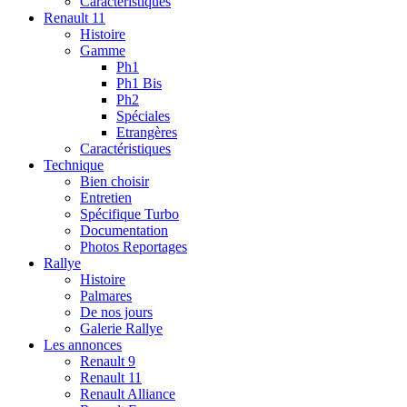
Caractéristiques
Renault 11
Histoire
Gamme
Ph1
Ph1 Bis
Ph2
Spéciales
Etrangères
Caractéristiques
Technique
Bien choisir
Entretien
Spécifique Turbo
Documentation
Photos Reportages
Rallye
Histoire
Palmares
De nos jours
Galerie Rallye
Les annonces
Renault 9
Renault 11
Renault Alliance