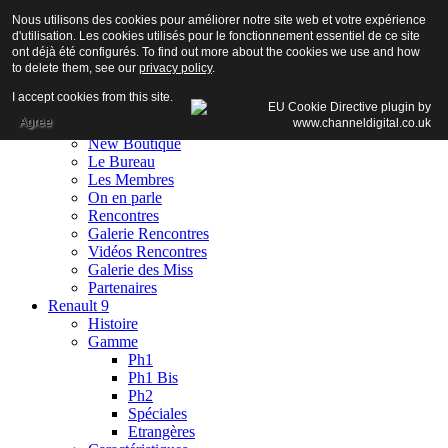
Nous utilisons des cookies pour améliorer notre site web et votre expérience
d'utilisation. Les cookies utilisés pour le fonctionnement essentiel de ce site
ont déjà été configurés. To find out more about the cookies we use and how
to delete them, see our
privacy policy
.
Accueil
I accept cookies from this site.
Club
Agree
Adhésion
New Boutique
Le Bureau
Les Membres
On en parle
Rencontres
Galerie Rencontres
Vidéos Rencontres
Galerie des Miss
Partenaires
Renault 9
Histoire
Gamme
Ph1
Ph1 Bis
Ph2
Spéciales
Etrangères