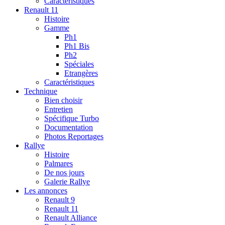
Caractéristiques
Renault 11
Histoire
Gamme
Ph1
Ph1 Bis
Ph2
Spéciales
Etrangères
Caractéristiques
Technique
Bien choisir
Entretien
Spécifique Turbo
Documentation
Photos Reportages
Rallye
Histoire
Palmares
De nos jours
Galerie Rallye
Les annonces
Renault 9
Renault 11
Renault Alliance