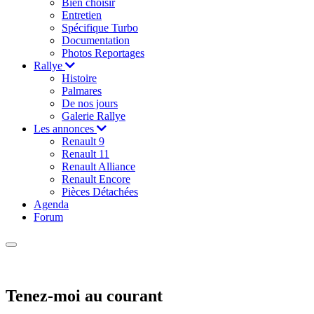
Bien choisir
Entretien
Spécifique Turbo
Documentation
Photos Reportages
Rallye
Histoire
Palmares
De nos jours
Galerie Rallye
Les annonces
Renault 9
Renault 11
Renault Alliance
Renault Encore
Pièces Détachées
Agenda
Forum
Tenez-moi au courant