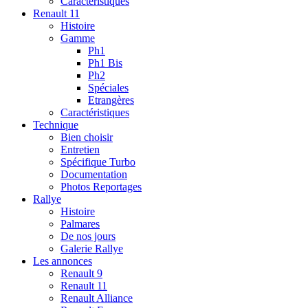
Caractéristiques
Renault 11
Histoire
Gamme
Ph1
Ph1 Bis
Ph2
Spéciales
Etrangères
Caractéristiques
Technique
Bien choisir
Entretien
Spécifique Turbo
Documentation
Photos Reportages
Rallye
Histoire
Palmares
De nos jours
Galerie Rallye
Les annonces
Renault 9
Renault 11
Renault Alliance