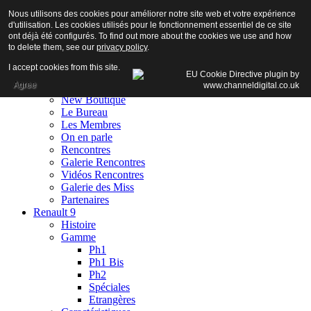
Nous utilisons des cookies pour améliorer notre site web et votre expérience
d'utilisation. Les cookies utilisés pour le fonctionnement essentiel de ce site
ont déjà été configurés. To find out more about the cookies we use and how
to delete them, see our
privacy policy
.
Accueil
I accept cookies from this site.
Club
Agree
Adhésion
New Boutique
Le Bureau
Les Membres
On en parle
Rencontres
Galerie Rencontres
Vidéos Rencontres
Galerie des Miss
Partenaires
Renault 9
Histoire
Gamme
Ph1
Ph1 Bis
Ph2
Spéciales
Etrangères