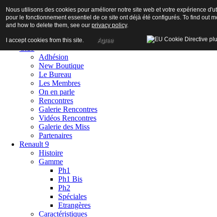
Nous utilisons des cookies pour améliorer notre site web et votre expérience d'uti
pour le fonctionnement essentiel de ce site ont déjà été configurés. To find out
and how to delete them, see our
privacy policy
.
Accueil
I accept cookies from this site.
Agree
Club
Adhésion
New Boutique
Le Bureau
Les Membres
On en parle
Rencontres
Galerie Rencontres
Vidéos Rencontres
Galerie des Miss
Partenaires
Renault 9
Histoire
Gamme
Ph1
Ph1 Bis
Ph2
Spéciales
Etrangères
Caractéristiques