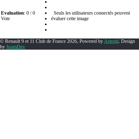
Evaluation
: 0 / 0
Seuls les utilisateurs connectés peuvent
Vote
évaluer cette image
© Renault 9 et 11 Club de France 2026, Powered by
Astroid
. Design
by
JoomDev