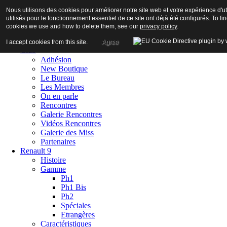
Nous utilisons des cookies pour améliorer notre site web et votre expérience d'ut
utilisés pour le fonctionnement essentiel de ce site ont déjà été configurés. To f
cookies we use and how to delete them, see our
privacy policy
.
Accueil
I accept cookies from this site.
Agree
Club
Adhésion
New Boutique
Le Bureau
Les Membres
On en parle
Rencontres
Galerie Rencontres
Vidéos Rencontres
Galerie des Miss
Partenaires
Renault 9
Histoire
Gamme
Ph1
Ph1 Bis
Ph2
Spéciales
Etrangères
Caractéristiques