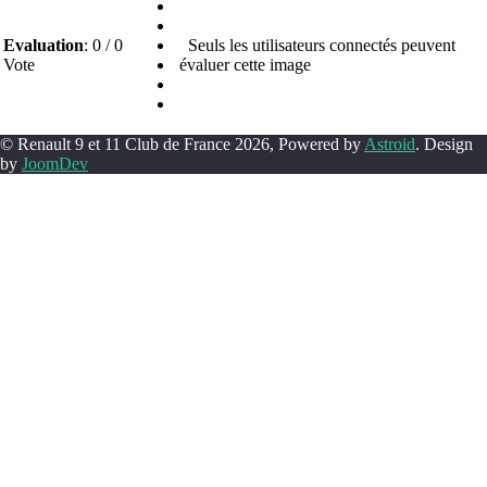
Evaluation
: 0 / 0
Seuls les utilisateurs connectés peuvent
Vote
évaluer cette image
© Renault 9 et 11 Club de France 2026, Powered by
Astroid
. Design
by
JoomDev