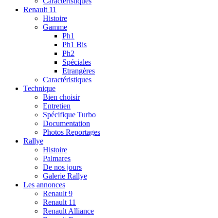
Caractéristiques
Renault 11
Histoire
Gamme
Ph1
Ph1 Bis
Ph2
Spéciales
Etrangères
Caractéristiques
Technique
Bien choisir
Entretien
Spécifique Turbo
Documentation
Photos Reportages
Rallye
Histoire
Palmares
De nos jours
Galerie Rallye
Les annonces
Renault 9
Renault 11
Renault Alliance