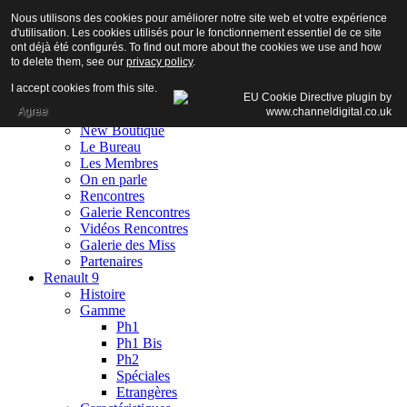
Nous utilisons des cookies pour améliorer notre site web et votre expérience
d'utilisation. Les cookies utilisés pour le fonctionnement essentiel de ce site
ont déjà été configurés. To find out more about the cookies we use and how
to delete them, see our
privacy policy
.
Accueil
I accept cookies from this site.
Club
Agree
Adhésion
New Boutique
Le Bureau
Les Membres
On en parle
Rencontres
Galerie Rencontres
Vidéos Rencontres
Galerie des Miss
Partenaires
Renault 9
Histoire
Gamme
Ph1
Ph1 Bis
Ph2
Spéciales
Etrangères