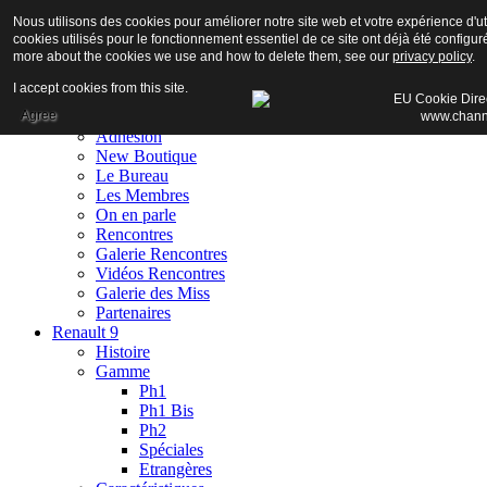
Nous utilisons des cookies pour améliorer notre site web et votre expérience d'uti
cookies utilisés pour le fonctionnement essentiel de ce site ont déjà été configuré
more about the cookies we use and how to delete them, see our
privacy policy
.
I accept cookies from this site.
Accueil
Agree
Club
Adhésion
New Boutique
Le Bureau
Les Membres
On en parle
Rencontres
Galerie Rencontres
Vidéos Rencontres
Galerie des Miss
Partenaires
Renault 9
Histoire
Gamme
Ph1
Ph1 Bis
Ph2
Spéciales
Etrangères