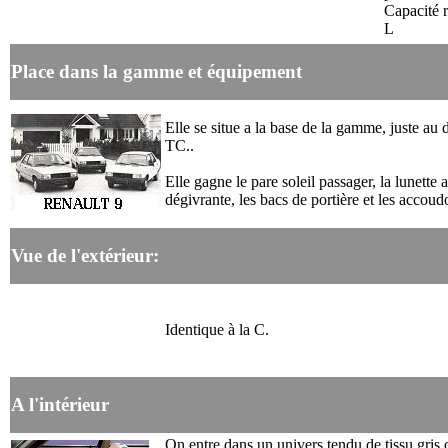
Capacité r
L
Place dans la gamme et équipement
Elle se situe a la base de la gamme, juste au 
TC..
Elle gagne le pare soleil passager, la lunette a
dégivrante, les bacs de portière et les accoudo
Vue de l'extérieur:
Identique à la C
.
A l'intérieur
On entre dans un univers tendu de tissu gris 