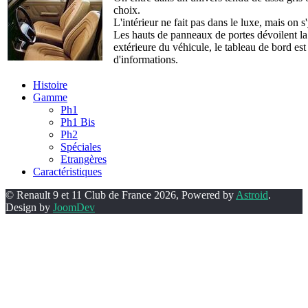
choix.
L'intérieur ne fait pas dans le luxe, mais on s
Les hauts de panneaux de portes dévoilent la
extérieure du véhicule, le tableau de bord est
d'informations.
Histoire
Gamme
Ph1
Ph1 Bis
Ph2
Spéciales
Etrangères
Caractéristiques
© Renault 9 et 11 Club de France 2026, Powered by
Astroid
.
Design by
JoomDev