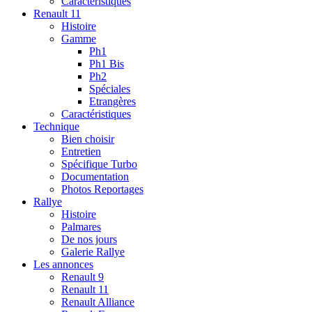
Caractéristiques
Renault 11
Histoire
Gamme
Ph1
Ph1 Bis
Ph2
Spéciales
Etrangères
Caractéristiques
Technique
Bien choisir
Entretien
Spécifique Turbo
Documentation
Photos Reportages
Rallye
Histoire
Palmares
De nos jours
Galerie Rallye
Les annonces
Renault 9
Renault 11
Renault Alliance