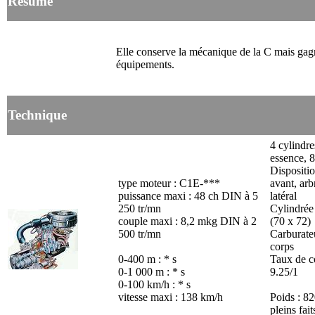
Résumé
Elle conserve la mécanique de la C mais gag
équipements.
Technique
4 cylindre
essence, 8
Dispositio
type moteur : C1E-***
avant, arb
puissance maxi : 48 ch DIN à 5
latéral
250 tr/mn
Cylindrée
couple maxi : 8,2 mkg DIN à 2
(70 x 72)
500 tr/mn
Carburate
corps
0-400 m : * s
Taux de c
0-1 000 m : * s
9.25/1
0-100 km/h : * s
vitesse maxi : 138 km/h
Poids : 82
pleins fait