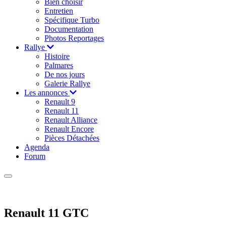
Bien choisir
Entretien
Spécifique Turbo
Documentation
Photos Reportages
Rallye
Histoire
Palmares
De nos jours
Galerie Rallye
Les annonces
Renault 9
Renault 11
Renault Alliance
Renault Encore
Pièces Détachées
Agenda
Forum
Renault 11 GTC