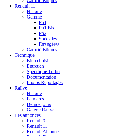
Caractéristiques
Renault 11
Histoire
Gamme
Ph1
Ph1 Bis
Ph2
Spéciales
Etrangères
Caractéristiques
Technique
Bien choisir
Entretien
Spécifique Turbo
Documentation
Photos Reportages
Rallye
Histoire
Palmares
De nos jours
Galerie Rallye
Les annonces
Renault 9
Renault 11
Renault Alliance