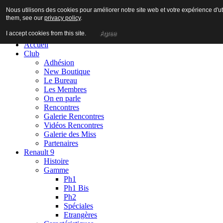
Nous utilisons des cookies pour améliorer notre site web et votre expérience d'ut
them, see our
privacy policy
.
I accept cookies from this site.
Agree
Accueil
Club
Adhésion
New Boutique
Le Bureau
Les Membres
On en parle
Rencontres
Galerie Rencontres
Vidéos Rencontres
Galerie des Miss
Partenaires
Renault 9
Histoire
Gamme
Ph1
Ph1 Bis
Ph2
Spéciales
Etrangères