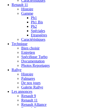
Caractéristiques
Renault 11
Histoire
Gamme
Ph1
Ph1 Bis
Ph2
Spéciales
Etrangères
Caractéristiques
Technique
Bien choisir
Entretien
Spécifique Turbo
Documentation
Photos Reportages
Rallye
Histoire
Palmares
De nos jours
Galerie Rallye
Les annonces
Renault 9
Renault 11
Renault Alliance