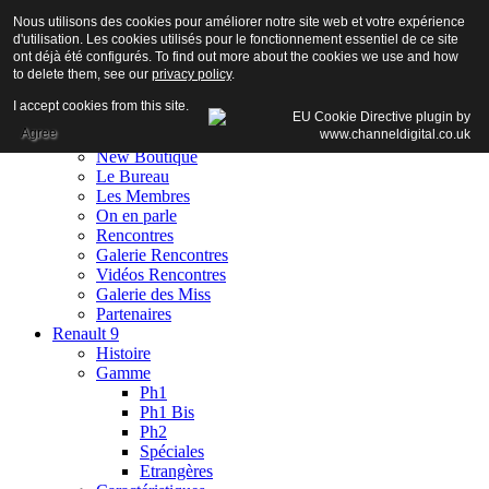
Nous utilisons des cookies pour améliorer notre site web et votre expérience
d'utilisation. Les cookies utilisés pour le fonctionnement essentiel de ce site
ont déjà été configurés. To find out more about the cookies we use and how
to delete them, see our
privacy policy
.
Accueil
I accept cookies from this site.
Club
Agree
Adhésion
New Boutique
Le Bureau
Les Membres
On en parle
Rencontres
Galerie Rencontres
Vidéos Rencontres
Galerie des Miss
Partenaires
Renault 9
Histoire
Gamme
Ph1
Ph1 Bis
Ph2
Spéciales
Etrangères