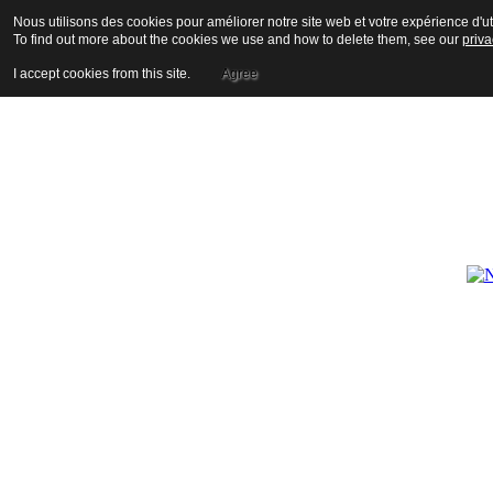
Nous utilisons des cookies pour améliorer notre site web et votre expérience d'uti
To find out more about the cookies we use and how to delete them, see our
priva
I accept cookies from this site.
Agree