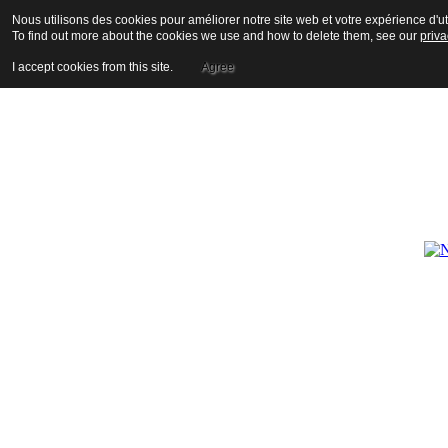
Nous utilisons des cookies pour améliorer notre site web et votre expérience d'uti
To find out more about the cookies we use and how to delete them, see our
priva
I accept cookies from this site.
Agree