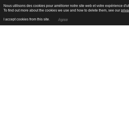
Nous utilisons des cookies pour améliorer notre site web et votre expérience d'uti
To find out more about the cookies we use and how to delete them, see our
priva
I accept cookies from this site.
Agree