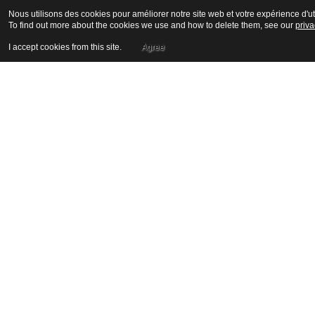
Nous utilisons des cookies pour améliorer notre site web et votre expérience d'uti
To find out more about the cookies we use and how to delete them, see our
priva
I accept cookies from this site.
Agree