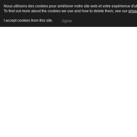
Nous utilisons des cookies pour améliorer notre site web et votre expérience d'uti
To find out more about the cookies we use and how to delete them, see our
priva
I accept cookies from this site.
Agree