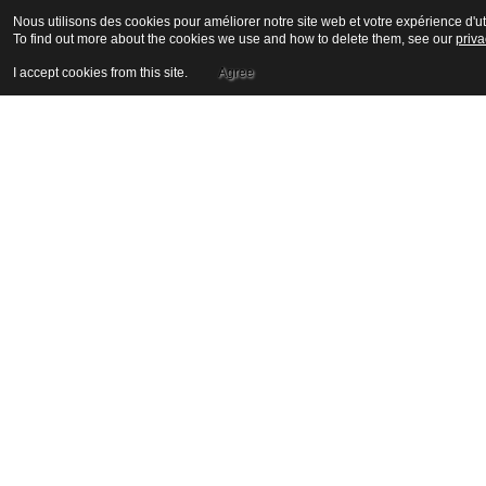
Nous utilisons des cookies pour améliorer notre site web et votre expérience d'uti
To find out more about the cookies we use and how to delete them, see our
priva
I accept cookies from this site.
Agree