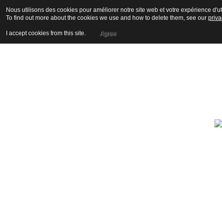
Nous utilisons des cookies pour améliorer notre site web et votre expérience d'uti
To find out more about the cookies we use and how to delete them, see our
priva
I accept cookies from this site.
Agree