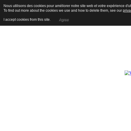
Nous utilisons des cookies pour améliorer notre site web et votre expérience d'uti
To find out more about the cookies we use and how to delete them, see our
priva
I accept cookies from this site.
Agree